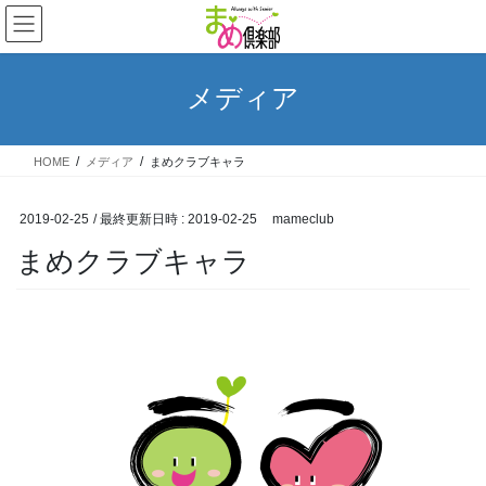
コ
ナ
ン
ビ
テ
ゲ
ン
ー
メディア
ツ
シ
へ
ョ
ス
ン
HOME
メディア
まめクラブキャラ
キ
に
ッ
移
プ
動
2019-02-25
/ 最終更新日時 :
2019-02-25
mameclub
まめクラブキャラ