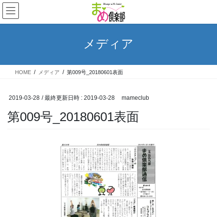
コ
ナ
ン
ビ
テ
ゲ
ン
ー
メディア
ツ
シ
へ
ョ
ス
ン
HOME
メディア
第009号_20180601表面
キ
に
ッ
移
プ
動
2019-03-28
/ 最終更新日時 :
2019-03-28
mameclub
第009号_20180601表面