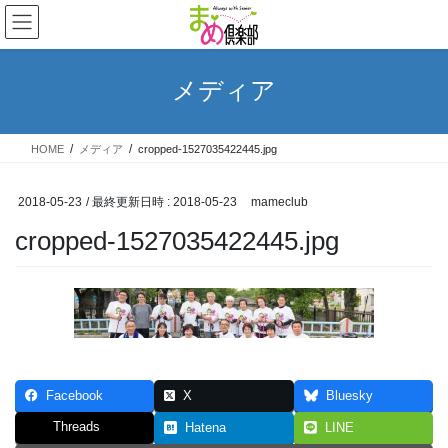
コ
ナ
ン
ビ
テ
ゲ
ン
ー
メディア
ツ
シ
へ
ョ
ス
ン
HOME
メディア
cropped-1527035422445.jpg
キ
に
ッ
移
プ
動
2018-05-23
/ 最終更新日時 :
2018-05-23
mameclub
cropped-1527035422445.jpg
Facebook
X
Bluesky
Threads
Hatena
LINE