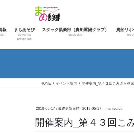
コ
ナ
ン
ビ
テ
ゲ
ン
ー
情報
まちあそび
スタック倶楽部（貴船重陽クラブ）
貴船リボ
ツ
シ
tion
dementia
stack club
rebo
へ
ョ
prevention
ス
ン
キ
に
ッ
移
プ
動
HOME
イベント案内
開催案内_第４３回こみぷら昼席
2019-05-17
/ 最終更新日時 :
2019-05-17
mameclub
開催案内_第４３回こ