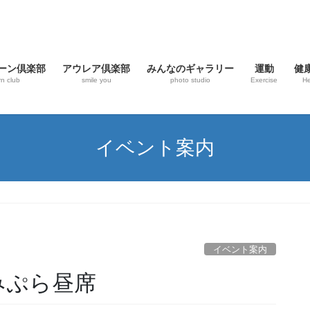
ーン倶楽部
アウレア倶楽部
みんなのギャラリー
運動
健
rn club
smile you
photo studio
Exercise
He
イベント案内
イベント案内
みぷら昼席