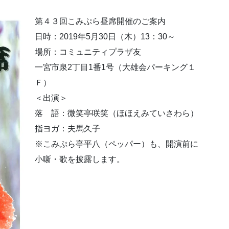
第４３回こみぷら昼席開催のご案内
日時：2019年5月30日（木）13：30～
場所：コミュニティプラザ友
一宮市泉2丁目1番1号（大雄会パーキング１
Ｆ）
＜出演＞
落 語：微笑亭咲笑（ほほえみていさわら）
指ヨガ：夫馬久子
※こみぷら亭平八（ペッパー）も、開演前に
小噺・歌を披露します。