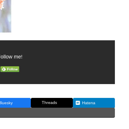
ollow me!
Threads
Bluesky
Hatena